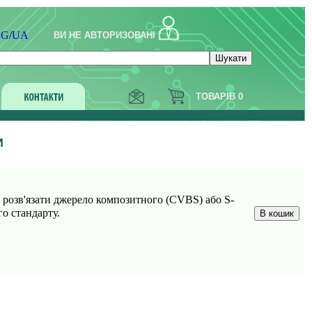
NG
/
UA
ВИ НЕ АВТОРИЗОВАНІ
ТОВАРІВ 0
И
но розв'язати джерело композитного (CVBS) або S-
го стандарту.