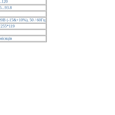
..120
5...93.8
20В (-15&+10%), 50 / 60Гц
*255*119
місяців