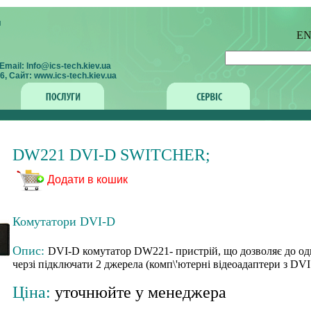
E
mail: Info@ics-tech.kiev.ua
, Сайт: www.ics-tech.kiev.ua
DW221 DVI-D SWITCHER;
Додати в кошик
Комутатори DVI-D
Опис:
DVI-D комутатор DW221- пристрій, що дозволяє до од
черзі підключати 2 джерела (комп\'ютерні відеоадаптери з DVI
Ціна:
уточнюйте у менеджера