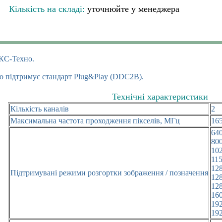
Кількість на складі:
уточнюйте у менеджера
КС-Техно.
о підтримує стандарт Plug&Play (DDC2B).
Технічні характеристики
Кількість каналів
2
Максимальна частота проходження пікселів, МГц
16
64
80
10
11
12
Підтримувані режими розгортки зображення / позначення
12
12
16
192
19