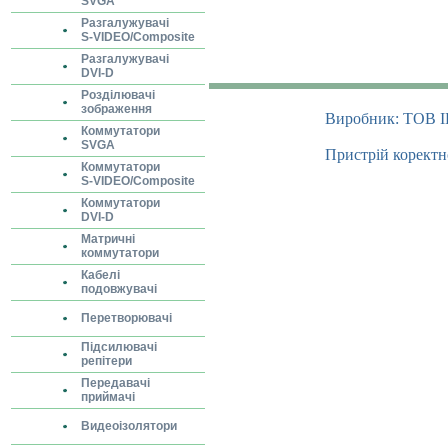
SVGA
Разгалужувачі
S-VIDEO/Composite
Разгалужувачі
DVI-D
Розділювачі
зображення
Виробник: ТОВ І
Коммутатори
SVGA
Пристрій коректн
Коммутатори
S-VIDEO/Composite
Коммутатори
DVI-D
Матричні
коммутатори
Кабелі
подовжувачі
Перетворювачі
Підсилювачі
репітери
Передавачі
приймачі
Видеоізолятори