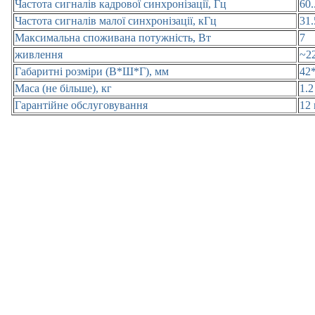
Частота сигналів кадрової синхронізації, Гц
60.
Частота сигналів малої синхронізації, кГц
31.
Максимальна споживана потужність, Вт
7
живлення
~2
Габаритні розміри (В*Ш*Г), мм
42
Маса (не більше), кг
1.2
Гарантійне обслуговування
12 