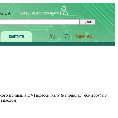
NG
/
UA
ВИ НЕ АВТОРИЗОВАНІ
ТОВАРІВ 1
ного приймача DVI відеосигналу (наприклад, монітору) по
 виходом).