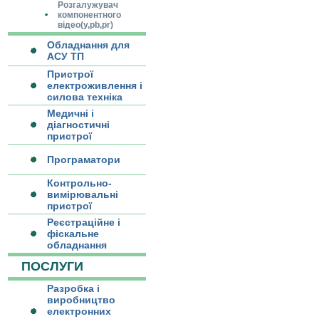
Розгалужувач
компонентного
відео(y,pb,pr)
Обладнання для
АСУ ТП
Пристрої
електроживлення і
силова техніка
Медичні і
діагностичні
пристрої
Програматори
Контрольно-
вимірювальні
пристрої
Реєстраційне і
фіскальне
обладнання
ПОСЛУГИ
Разробка і
виробництво
електронних